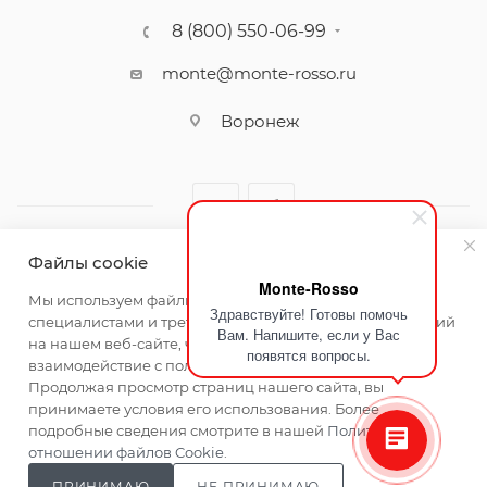
8 (800) 550-06-99
monte@monte-rosso.ru
Воронеж
Файлы cookie
Monte-Rosso
2026 ©Monte Rosso - магазины обуви и аксессуаров для
Мы используем файлы cookie, разработанные нашими
Здравствуйте! Готовы помочь
женщин
специалистами и третьими лицами, для анализа событий
Вам. Напишите, если у Вас
на нашем веб-сайте, что позволяет нам улучшать
появятся вопросы.
взаимодействие с пользователями и обслуживание.
Продолжая просмотр страниц нашего сайта, вы
принимаете условия его использования. Более
подробные сведения смотрите в нашей
Политике в
отношении файлов Cookie
.
ПРИНИМАЮ
НЕ ПРИНИМАЮ