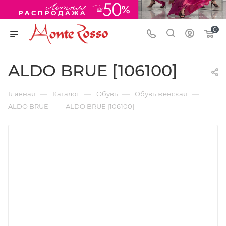
0
ALDO BRUE [106100]
—
—
—
—
Главная
Каталог
Обувь
Обувь женская
—
ALDO BRUE
ALDO BRUE [106100]