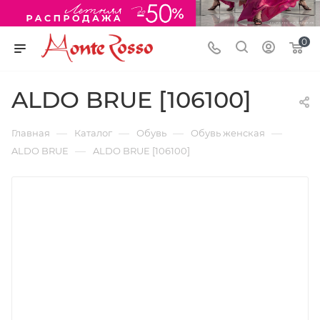
0
ALDO BRUE [106100]
—
—
—
—
Главная
Каталог
Обувь
Обувь женская
—
ALDO BRUE
ALDO BRUE [106100]