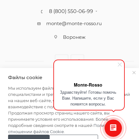
8 (800) 550-06-99
monte@monte-rosso.ru
Воронеж
Файлы cookie
Monte-Rosso
2026 ©Monte Rosso - магазины обуви и аксессуаров для
Мы используем файлы cookie, разработанные нашими
Здравствуйте! Готовы помочь
женщин
специалистами и третьими лицами, для анализа событий
Вам. Напишите, если у Вас
на нашем веб-сайте, что позволяет нам улучшать
появятся вопросы.
взаимодействие с пользователями и обслуживание.
Продолжая просмотр страниц нашего сайта, вы
принимаете условия его использования. Более
подробные сведения смотрите в нашей
Политике в
отношении файлов Cookie
.