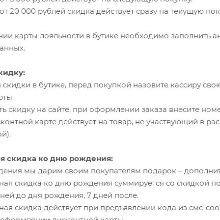
т 20 000 рублей скидка действует сразу на текущую пок
нии карты лояльности в бутике необходимо заполнить ан
анных.
кидку:
я скидки в бутике, перед покупкой назовите кассиру св
рты.
ть скидку на сайте, при оформлении заказа внесите ном
исконтной карте действует на товар, не участвующий в 
й).
я скидка ко дню рождения:
ждения мы дарим своим покупателям подарок – дополнит
ая скидка ко дню рождения суммируется со скидкой по
ней до дня рождения, 7 дней после.
ая скидка действует при предъявлении кода из смс-соо
 оформлении дисконтной карты.