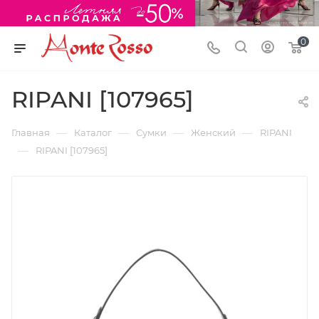
0
RIPANI [107965]
—
—
—
—
Главная
Каталог
Сумки
Женский
RIPANI
—
RIPANI [107965]