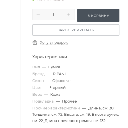
В КОРЗИНУ
ЗАРЕЗЕРВИРОВАТЬ
Хочу в подарок
Характеристики
Вид
—
Сумка
Бренд
—
RIPANI
Сезон
—
Офисные
Цвет
—
Черный
Верх
—
Кожа
Подкладка
—
Прочее
Прочие характеристики
—
Длина, см: 30;
Толщина, см: 72; Высота, см: 19; Высота ручек,
см: 22; Длина плечевого ремня, см: 132