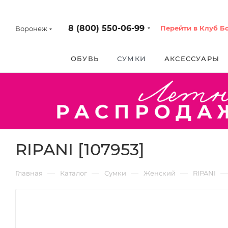
8 (800) 550-06-99
Перейти в Клуб Б
Воронеж
ОБУВЬ
СУМКИ
АКСЕССУАРЫ
RIPANI [107953]
—
—
—
—
—
Главная
Каталог
Сумки
Женский
RIPANI