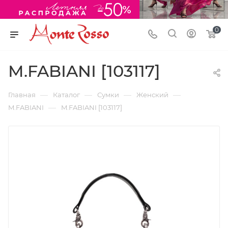
0
M.FABIANI [103117]
—
—
—
—
Главная
Каталог
Сумки
Женский
—
M.FABIANI
M.FABIANI [103117]