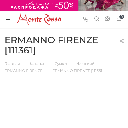
0
ERMANNO FIRENZE
[111361]
—
—
—
—
Главная
Каталог
Сумки
Женский
—
ERMANNO FIRENZE
ERMANNO FIRENZE [111361]