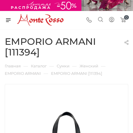
0
EMPORIO ARMANI
[111394]
—
—
—
—
Главная
Каталог
Сумки
Женский
—
EMPORIO ARMANI
EMPORIO ARMANI [111394]