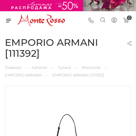
0
EMPORIO ARMANI
[111392]
—
—
—
—
Главная
Каталог
Сумки
Женский
—
EMPORIO ARMANI
EMPORIO ARMANI [111392]