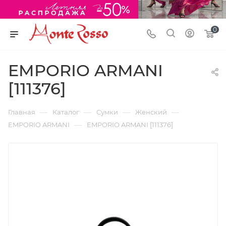
0
EMPORIO ARMANI
[111376]
—
—
—
—
Главная
Каталог
Сумки
Женский
—
EMPORIO ARMANI
EMPORIO ARMANI [111376]