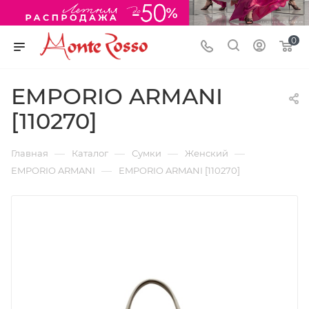
0
EMPORIO ARMANI
[110270]
—
—
—
—
Главная
Каталог
Сумки
Женский
—
EMPORIO ARMANI
EMPORIO ARMANI [110270]