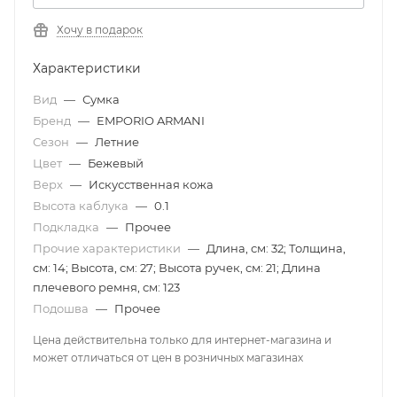
Хочу в подарок
Характеристики
Вид
—
Сумка
Бренд
—
EMPORIO ARMANI
Сезон
—
Летние
Цвет
—
Бежевый
Верх
—
Искусственная кожа
Высота каблука
—
0.1
Подкладка
—
Прочее
Прочие характеристики
—
Длина, см: 32; Толщина,
см: 14; Высота, см: 27; Высота ручек, см: 21; Длина
плечевого ремня, см: 123
Подошва
—
Прочее
Цена действительна только для интернет-магазина и
может отличаться от цен в розничных магазинах