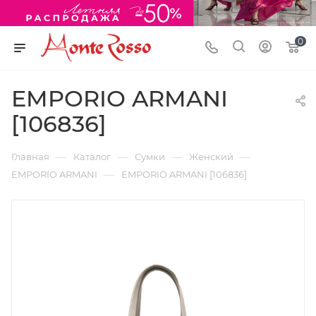
0
EMPORIO ARMANI
[106836]
—
—
—
—
Главная
Каталог
Сумки
Женский
—
EMPORIO ARMANI
EMPORIO ARMANI [106836]