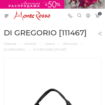
0
DI GREGORIO [111467]
—
—
—
—
Главная
Каталог
Сумки
Женский
—
DI GREGORIO
DI GREGORIO [111467]