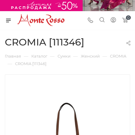
0
CROMIA [111346]
—
—
—
—
Главная
Каталог
Сумки
Женский
CROMIA
—
CROMIA [111346]