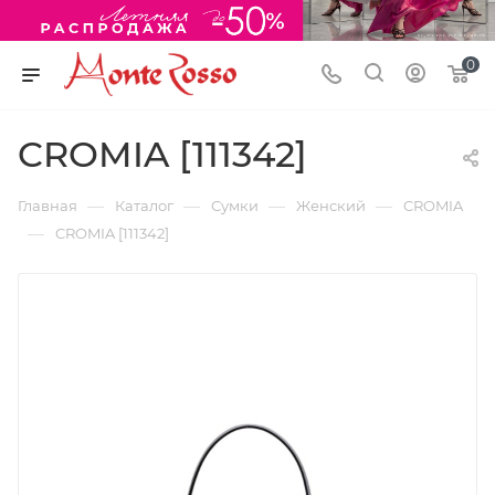
0
CROMIA [111342]
—
—
—
—
Главная
Каталог
Сумки
Женский
CROMIA
—
CROMIA [111342]