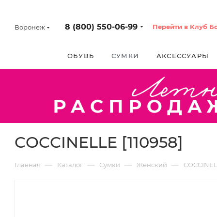
8 (800) 550-06-99
Перейти в Клуб Б
Воронеж
ОБУВЬ
СУМКИ
АКСЕССУАРЫ
COCCINELLE [110958]
—
—
—
—
Главная
Каталог
Сумки
Женский
COCCINE