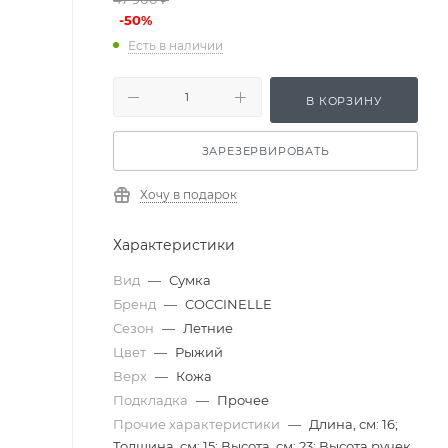
-
50
%
Есть в наличии
В КОРЗИНУ
ЗАРЕЗЕРВИРОВАТЬ
Хочу в подарок
Характеристики
Вид
—
Сумка
Бренд
—
COCCINELLE
Сезон
—
Летние
Цвет
—
Рыжий
Верх
—
Кожа
Подкладка
—
Прочее
Прочие характеристики
—
Длина, см: 16;
Толщина, см: 15; Высота, см: 23; Высота ручек,