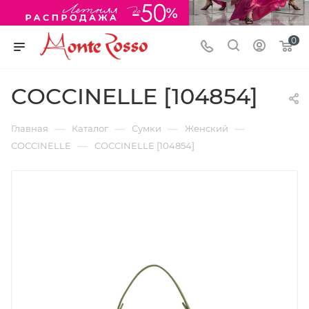
0
COCCINELLE [104854]
—
—
—
—
Главная
Каталог
Сумки
Женский
—
COCCINELLE
COCCINELLE [104854]