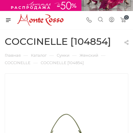
0
COCCINELLE [104854]
—
—
—
—
Главная
Каталог
Сумки
Женский
—
COCCINELLE
COCCINELLE [104854]