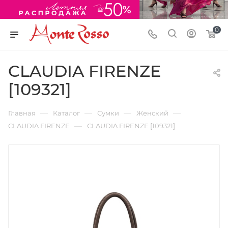
0
CLAUDIA FIRENZE
[109321]
—
—
—
—
Главная
Каталог
Сумки
Женский
—
CLAUDIA FIRENZE
CLAUDIA FIRENZE [109321]