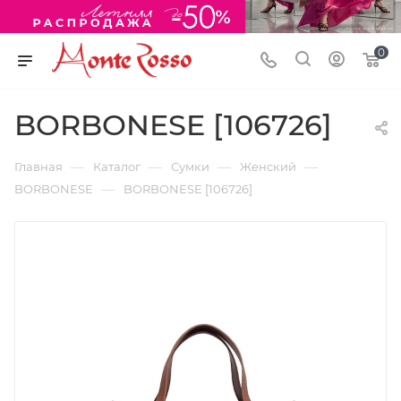
0
BORBONESE [106726]
—
—
—
—
Главная
Каталог
Сумки
Женский
—
BORBONESE
BORBONESE [106726]