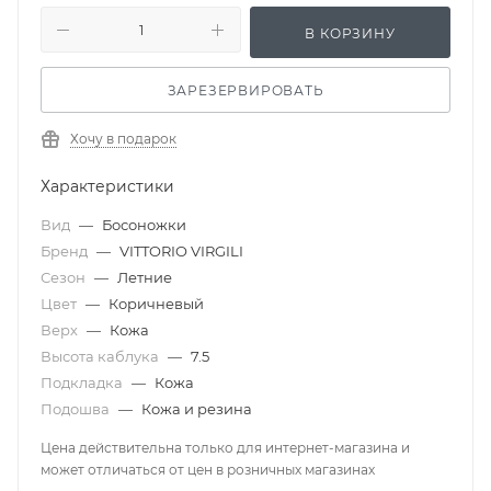
В КОРЗИНУ
ЗАРЕЗЕРВИРОВАТЬ
Хочу в подарок
Характеристики
Вид
—
Босоножки
Бренд
—
VITTORIO VIRGILI
Сезон
—
Летние
Цвет
—
Коричневый
Верх
—
Кожа
Высота каблука
—
7.5
Подкладка
—
Кожа
Подошва
—
Кожа и резина
Цена действительна только для интернет-магазина и
может отличаться от цен в розничных магазинах