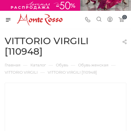
0
VITTORIO VIRGILI
[110948]
—
—
—
—
Главная
Каталог
Обувь
Обувь женская
—
VITTORIO VIRGILI
VITTORIO VIRGILI [110948]