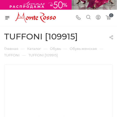
0
TUFFONI [109915]
—
—
—
—
Главная
Каталог
Обувь
Обувь женская
—
TUFFONI
TUFFONI [109915]