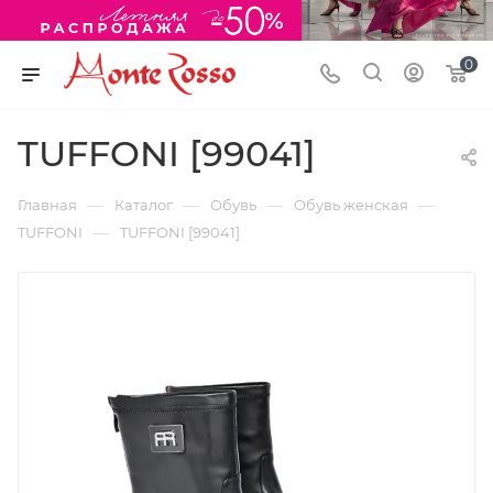
0
TUFFONI [99041]
—
—
—
—
Главная
Каталог
Обувь
Обувь женская
—
TUFFONI
TUFFONI [99041]