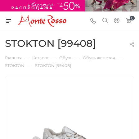
0
STOKTON [99408]
—
—
—
—
Главная
Каталог
Обувь
Обувь женская
—
STOKTON
STOKTON [99408]