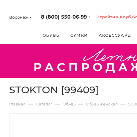
8 (800) 550-06-99
Перейти в Клуб Б
Воронеж
ОБУВЬ
СУМКИ
АКСЕССУАРЫ
STOKTON [99409]
—
—
—
—
Главная
Каталог
Обувь
Обувь женская
STO