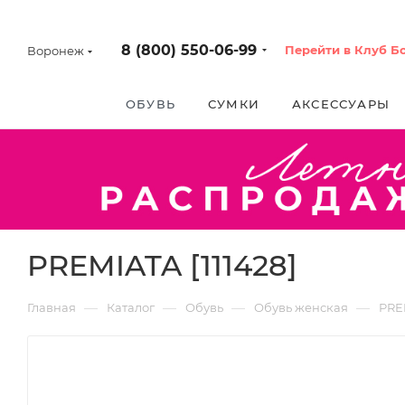
8 (800) 550-06-99
Перейти в Клуб Б
Воронеж
ОБУВЬ
СУМКИ
АКСЕССУАРЫ
PREMIATA [111428]
—
—
—
—
Главная
Каталог
Обувь
Обувь женская
PRE