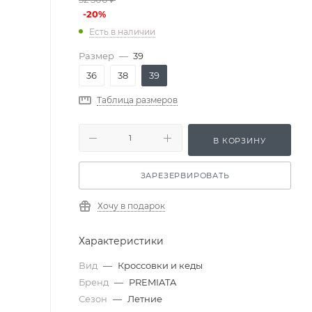
-
20
%
Есть в наличии
Размер
—
39
36
38
39
Таблица размеров
В КОРЗИНУ
ЗАРЕЗЕРВИРОВАТЬ
Хочу в подарок
Характеристики
Вид
—
Кроссовки и кеды
Бренд
—
PREMIATA
Сезон
—
Летние