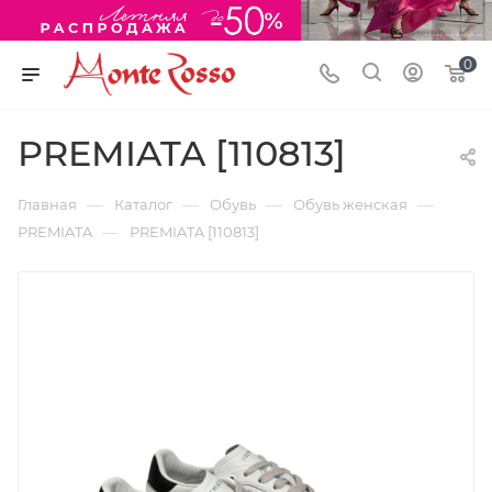
0
PREMIATA [110813]
—
—
—
—
Главная
Каталог
Обувь
Обувь женская
—
PREMIATA
PREMIATA [110813]