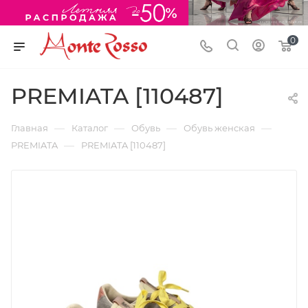
0
PREMIATA [110487]
—
—
—
—
Главная
Каталог
Обувь
Обувь женская
—
PREMIATA
PREMIATA [110487]