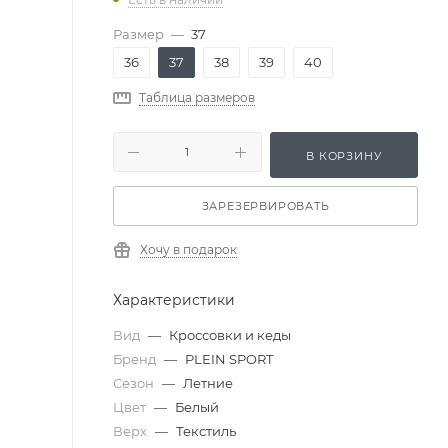
Размер
—
37
36
37
38
39
40
Таблица размеров
В КОРЗИНУ
ЗАРЕЗЕРВИРОВАТЬ
Хочу в подарок
Характеристики
Вид
—
Кроссовки и кеды
Бренд
—
PLEIN SPORT
Сезон
—
Летние
Цвет
—
Белый
Верх
—
Текстиль