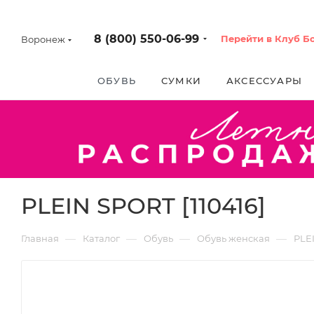
8 (800) 550-06-99
Перейти в Клуб Б
Воронеж
ОБУВЬ
СУМКИ
АКСЕССУАРЫ
PLEIN SPORT [110416]
—
—
—
—
Главная
Каталог
Обувь
Обувь женская
PLE