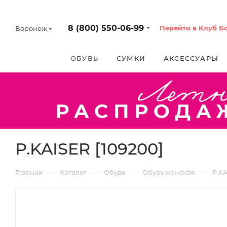
8 (800) 550-06-99
Перейти в Клуб Б
Воронеж
ОБУВЬ
СУМКИ
АКСЕССУАРЫ
P.KAISER [109200]
—
—
—
—
Главная
Каталог
Обувь
Обувь женская
P.K