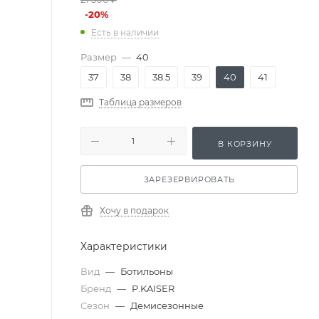
-
20
%
Есть в наличии
Размер
—
40
37
38
38.5
39
40
41
Таблица размеров
В КОРЗИНУ
ЗАРЕЗЕРВИРОВАТЬ
Хочу в подарок
Характеристики
Вид
—
Ботильоны
Бренд
—
P.KAISER
Сезон
—
Демисезонные