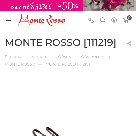
0
MONTE ROSSO [111219]
—
—
—
—
Главная
Каталог
Обувь
Обувь женская
—
MONTE ROSSO
MONTE ROSSO [111219]