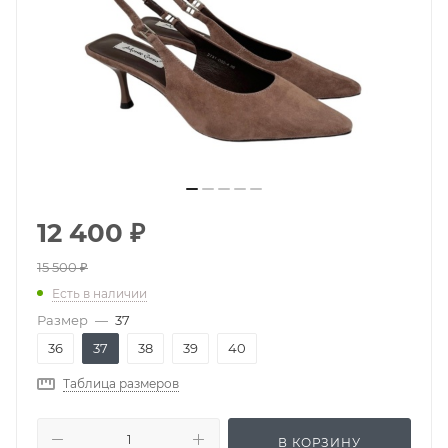
12 400
₽
15 500
₽
Есть в наличии
Размер
—
37
36
37
38
39
40
Таблица размеров
В КОРЗИНУ