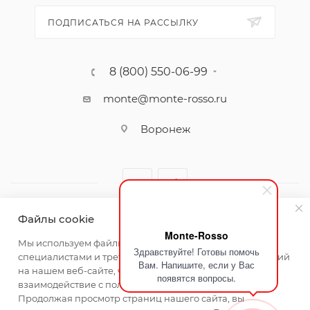
ПОДПИСАТЬСЯ НА РАССЫЛКУ
8 (800) 550-06-99
monte@monte-rosso.ru
Воронеж
Файлы cookie
Monte-Rosso
2026 ©Monte Rosso - магазины обуви и аксессуаров для
Мы используем файлы cookie, разработанные нашими
Здравствуйте! Готовы помочь
женщин
специалистами и третьими лицами, для анализа событий
Вам. Напишите, если у Вас
на нашем веб-сайте, что позволяет нам улучшать
появятся вопросы.
взаимодействие с пользователями и обслуживание.
Продолжая просмотр страниц нашего сайта, вы