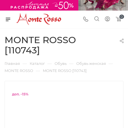
0
MONTE ROSSO
[110743]
—
—
—
—
Главная
Каталог
Обувь
Обувь женская
—
MONTE ROSSO
MONTE ROSSO [110743]
доп. -15%