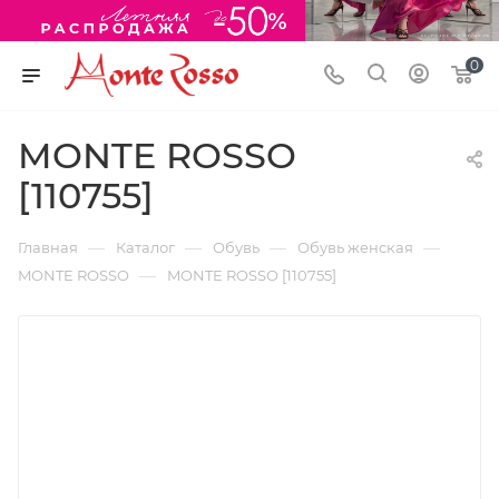
0
MONTE ROSSO
[110755]
—
—
—
—
Главная
Каталог
Обувь
Обувь женская
—
MONTE ROSSO
MONTE ROSSO [110755]