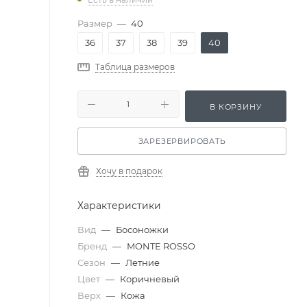
Размер
—
40
36
37
38
39
40
Таблица размеров
В КОРЗИНУ
ЗАРЕЗЕРВИРОВАТЬ
Хочу в подарок
Характеристики
Вид
—
Босоножки
Бренд
—
MONTE ROSSO
Сезон
—
Летние
Цвет
—
Коричневый
Верх
—
Кожа