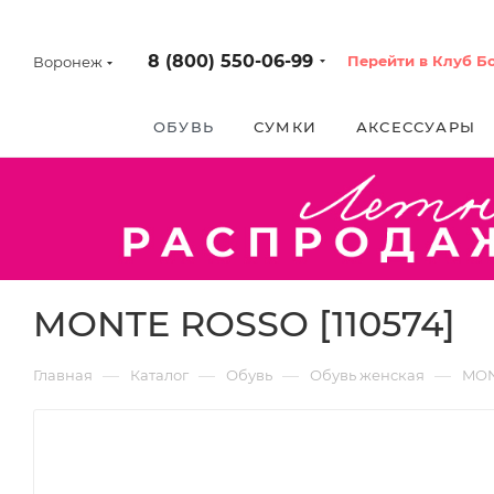
8 (800) 550-06-99
Перейти в Клуб Б
Воронеж
ОБУВЬ
СУМКИ
АКСЕССУАРЫ
MONTE ROSSO [110574]
—
—
—
—
Главная
Каталог
Обувь
Обувь женская
MON