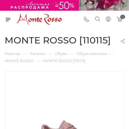
0
MONTE ROSSO [110115]
—
—
—
—
Главная
Каталог
Обувь
Обувь женская
—
MONTE ROSSO
MONTE ROSSO [110115]