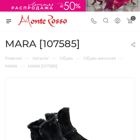
0
MARA [107585]
—
—
—
—
Главная
Каталог
Обувь
Обувь женская
—
MARA
MARA [107585]