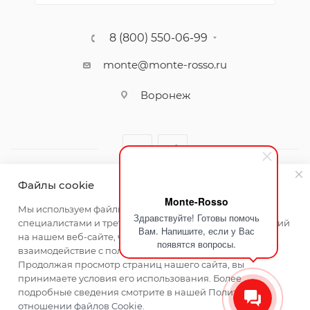
8 (800) 550-06-99
monte@monte-rosso.ru
Воронеж
Файлы cookie
Monte-Rosso
2026 ©Monte Rosso - магазины обуви и аксессуаров для
Мы используем файлы cookie, разработанные нашими
Здравствуйте! Готовы помочь
женщин
специалистами и третьими лицами, для анализа событий
Вам. Напишите, если у Вас
на нашем веб-сайте, что позволяет нам улучшать
появятся вопросы.
взаимодействие с пользователями и обслуживание.
Продолжая просмотр страниц нашего сайта, вы
принимаете условия его использования. Более
подробные сведения смотрите в нашей
Политике в
отношении файлов Cookie
.