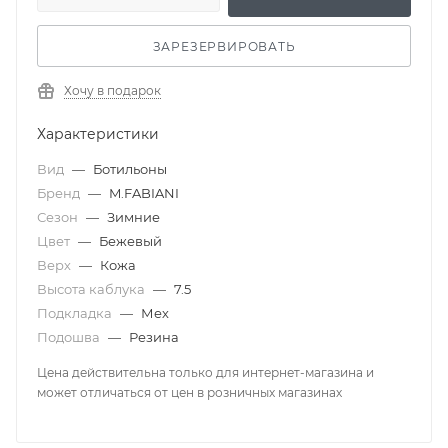
ЗАРЕЗЕРВИРОВАТЬ
Хочу в подарок
Характеристики
Вид
—
Ботильоны
Бренд
—
M.FABIANI
Сезон
—
Зимние
Цвет
—
Бежевый
Верх
—
Кожа
Высота каблука
—
7.5
Подкладка
—
Мех
Подошва
—
Резина
Цена действительна только для интернет-магазина и
может отличаться от цен в розничных магазинах