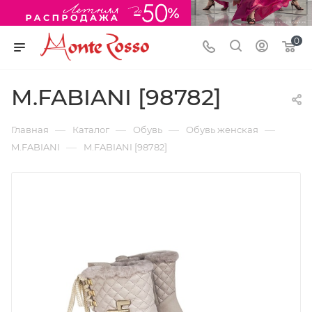
0
M.FABIANI [98782]
—
—
—
—
Главная
Каталог
Обувь
Обувь женская
—
M.FABIANI
M.FABIANI [98782]