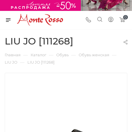
0
LIU JO [111268]
—
—
—
—
Главная
Каталог
Обувь
Обувь женская
—
LIU JO
LIU JO [111268]