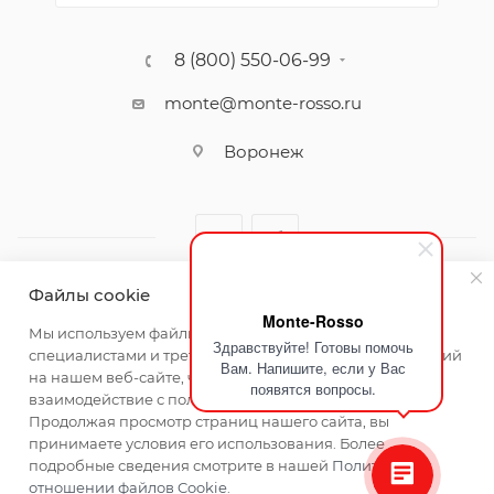
8 (800) 550-06-99
monte@monte-rosso.ru
Воронеж
Файлы cookie
Monte-Rosso
2026 ©Monte Rosso - магазины обуви и аксессуаров для
Мы используем файлы cookie, разработанные нашими
Здравствуйте! Готовы помочь
женщин
специалистами и третьими лицами, для анализа событий
Вам. Напишите, если у Вас
на нашем веб-сайте, что позволяет нам улучшать
появятся вопросы.
взаимодействие с пользователями и обслуживание.
Продолжая просмотр страниц нашего сайта, вы
принимаете условия его использования. Более
подробные сведения смотрите в нашей
Политике в
отношении файлов Cookie
.