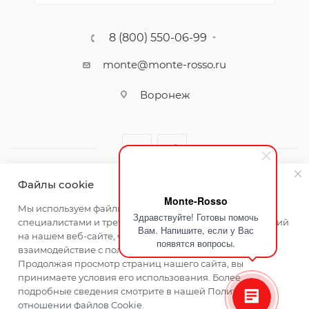
8 (800) 550-06-99
monte@monte-rosso.ru
Воронеж
Файлы cookie
Monte-Rosso
2026 ©Monte Rosso - магазины обуви и аксессуаров для
Мы используем файлы cookie, разработанные нашими
Здравствуйте! Готовы помочь
женщин
специалистами и третьими лицами, для анализа событий
Вам. Напишите, если у Вас
на нашем веб-сайте, что позволяет нам улучшать
появятся вопросы.
взаимодействие с пользователями и обслуживание.
Продолжая просмотр страниц нашего сайта, вы
принимаете условия его использования. Более
подробные сведения смотрите в нашей
Политике в
отношении файлов Cookie
.