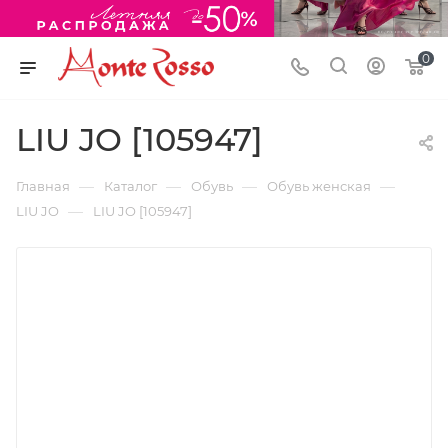
0
LIU JO [105947]
—
—
—
—
Главная
Каталог
Обувь
Обувь женская
—
LIU JO
LIU JO [105947]