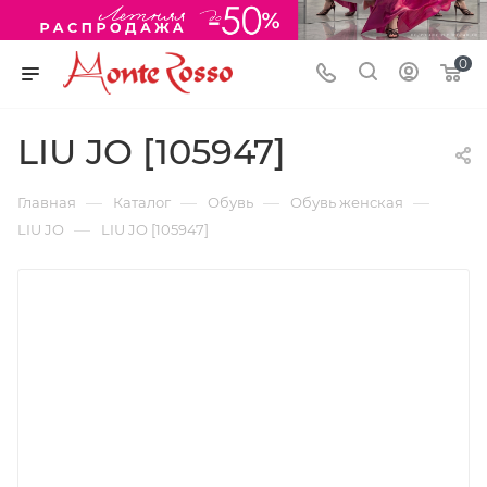
0
LIU JO [105947]
—
—
—
—
Главная
Каталог
Обувь
Обувь женская
—
LIU JO
LIU JO [105947]