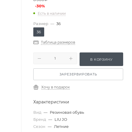
-
30
%
Есть в наличии
Размер
—
36
36
Таблица размеров
В КОРЗИНУ
ЗАРЕЗЕРВИРОВАТЬ
Хочу в подарок
Характеристики
Вид
—
Резиновая обувь
Бренд
—
LIU JO
Сезон
—
Летние