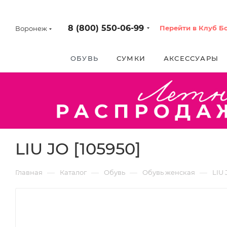
8 (800) 550-06-99
Перейти в Клуб Б
Воронеж
ОБУВЬ
СУМКИ
АКСЕССУАРЫ
LIU JO [105950]
—
—
—
—
Главная
Каталог
Обувь
Обувь женская
LIU 