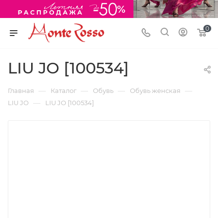
0
LIU JO [100534]
—
—
—
—
Главная
Каталог
Обувь
Обувь женская
—
LIU JO
LIU JO [100534]