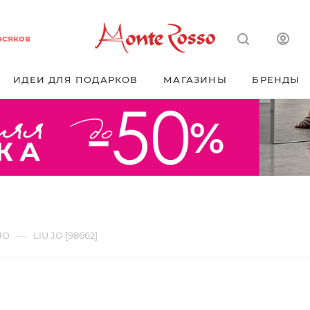
осяков
ИДЕИ ДЛЯ ПОДАРКОВ
МАГАЗИНЫ
БРЕНДЫ
—
JO
LIU JO [98662]