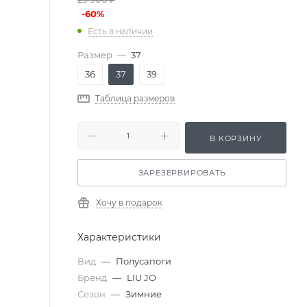
-
60
%
Есть в наличии
Размер
—
37
36
37
39
Таблица размеров
В КОРЗИНУ
ЗАРЕЗЕРВИРОВАТЬ
Хочу в подарок
Характеристики
Вид
—
Полусапоги
Бренд
—
LIU JO
Сезон
—
Зимние