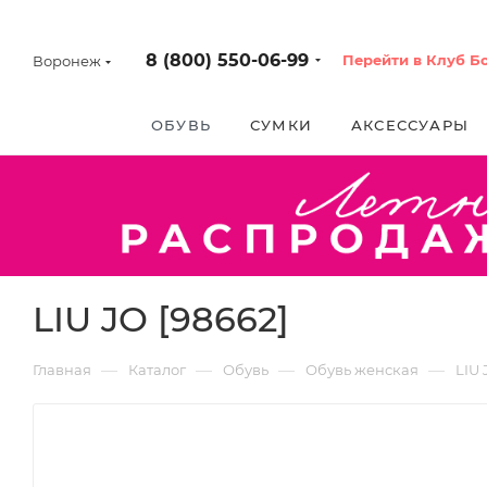
8 (800) 550-06-99
Перейти в Клуб Б
Воронеж
ОБУВЬ
СУМКИ
АКСЕССУАРЫ
LIU JO [98662]
—
—
—
—
Главная
Каталог
Обувь
Обувь женская
LIU 