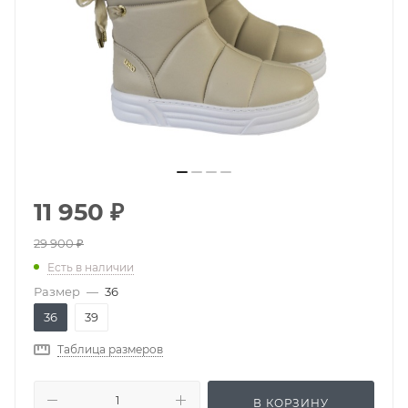
11 950
₽
29 900
₽
Есть в наличии
Размер
—
36
36
39
Таблица размеров
В КОРЗИНУ