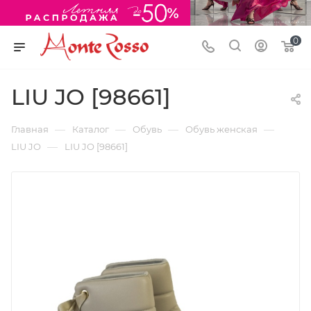
0
LIU JO [98661]
—
—
—
—
Главная
Каталог
Обувь
Обувь женская
—
LIU JO
LIU JO [98661]