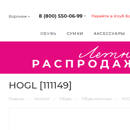
8 (800) 550-06-99
Перейти в Клуб Б
Воронеж
ОБУВЬ
СУМКИ
АКСЕССУАРЫ
HOGL [111149]
—
—
—
—
Главная
Каталог
Обувь
Обувь женская
HO