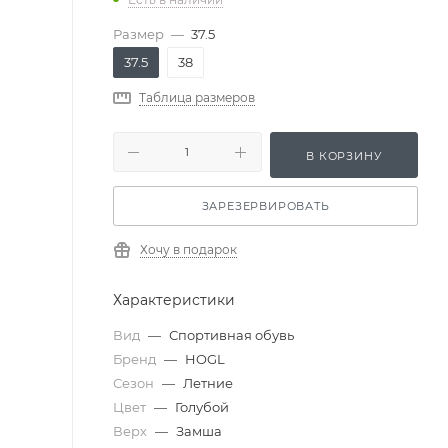
Размер
—
37.5
37.5
38
Таблица размеров
В КОРЗИНУ
ЗАРЕЗЕРВИРОВАТЬ
Хочу в подарок
Характеристики
Вид
—
Спортивная обувь
Бренд
—
HOGL
Сезон
—
Летние
Цвет
—
Голубой
Верх
—
Замша