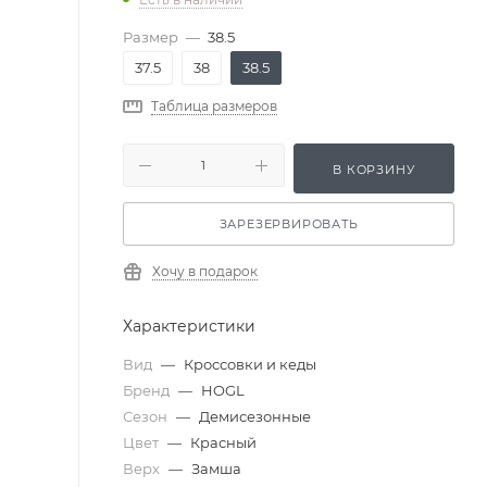
Размер
—
38.5
37.5
38
38.5
Таблица размеров
В КОРЗИНУ
ЗАРЕЗЕРВИРОВАТЬ
Хочу в подарок
Характеристики
Вид
—
Кроссовки и кеды
Бренд
—
HOGL
Сезон
—
Демисезонные
Цвет
—
Красный
Верх
—
Замша