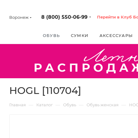
8 (800) 550-06-99
Перейти в Клуб Б
Воронеж
ОБУВЬ
СУМКИ
АКСЕССУАРЫ
HOGL [110704]
—
—
—
—
Главная
Каталог
Обувь
Обувь женская
HO