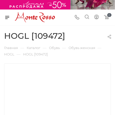
0
HOGL [109472]
—
—
—
—
Главная
Каталог
Обувь
Обувь женская
—
HOGL
HOGL [109472]