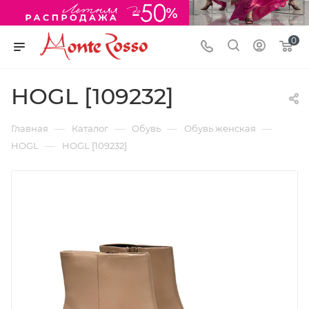
0
HOGL [109232]
—
—
—
—
Главная
Каталог
Обувь
Обувь женская
—
HOGL
HOGL [109232]