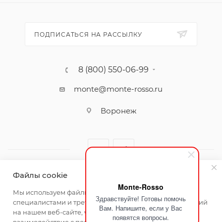
ПОДПИСАТЬСЯ НА РАССЫЛКУ
8 (800) 550-06-99
monte@monte-rosso.ru
Воронеж
Файлы cookie
Monte-Rosso
2026 ©Monte Rosso - магазины обуви и аксессуаров для
Мы используем файлы cookie, разработанные нашими
Здравствуйте! Готовы помочь
женщин
специалистами и третьими лицами, для анализа событий
Вам. Напишите, если у Вас
на нашем веб-сайте, что позволяет нам улучшать
появятся вопросы.