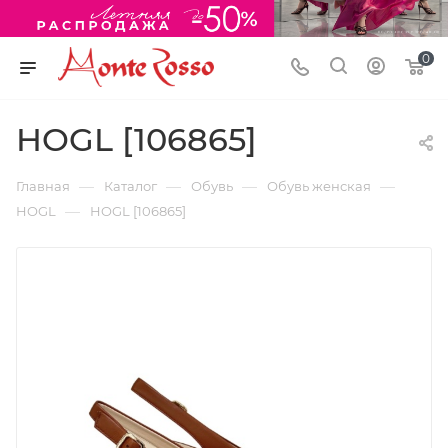
0
HOGL [106865]
—
—
—
—
Главная
Каталог
Обувь
Обувь женская
—
HOGL
HOGL [106865]